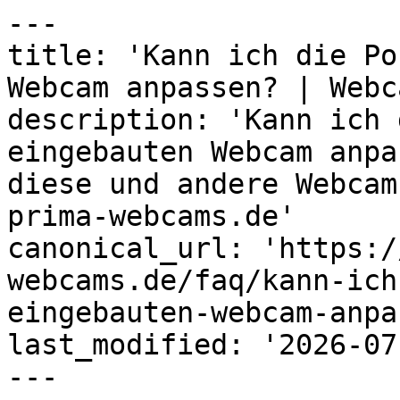
---

title: 'Kann ich die Po
Webcam anpassen? | Webc
description: 'Kann ich 
eingebauten Webcam anpa
diese und andere Webcam
prima-webcams.de'

canonical_url: 'https:/
webcams.de/faq/kann-ich
eingebauten-webcam-anpa
last_modified: '2026-07
---
