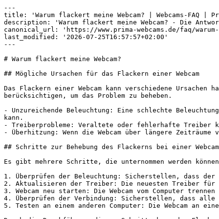
---

title: 'Warum flackert meine Webcam? | Webcams-FAQ | Pr
description: 'Warum flackert meine Webcam? - Die Antwor
canonical_url: 'https://www.prima-webcams.de/faq/warum-
last_modified: '2026-07-25T16:57:57+02:00'

---

# Warum flackert meine Webcam?

## Mögliche Ursachen für das Flackern einer Webcam

Das Flackern einer Webcam kann verschiedene Ursachen ha
berücksichtigen, um das Problem zu beheben.

- Unzureichende Beleuchtung: Eine schlechte Beleuchtung
kann.

- Treiberprobleme: Veraltete oder fehlerhafte Treiber k
- Überhitzung: Wenn die Webcam über längere Zeiträume v
## Schritte zur Behebung des Flackerns bei einer Webcam

Es gibt mehrere Schritte, die unternommen werden können
1. Überprüfen der Beleuchtung: Sicherstellen, dass der 
2. Aktualisieren der Treiber: Die neuesten Treiber für 
3. Webcam neu starten: Die Webcam vom Computer trennen 
4. Überprüfen der Verbindung: Sicherstellen, dass alle 
5. Testen an einem anderen Computer: Die Webcam an eine