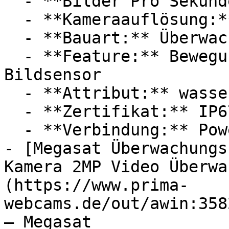
  - **Bilder Pro Sekunde:** Mit 30 FPS

  - **Kameraauflösung:** Mit 2 Megapixel

  - **Bauart:** Überwachungskameras

  - **Feature:** Bewegungserkennung, CMOS 
Bildsensor

  - **Attribut:** wasserdicht, staubdicht

  - **Zertifikat:** IP67 Schutzklasse

  - **Verbindung:** Power over Ethernet, SD

- [Megasat Überwachungs
Kamera 2MP Video Überwa
(https://www.prima-
webcams.de/out/awin:358
— Megasat
