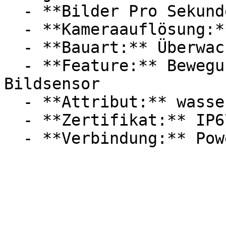
  - **Bilder Pro Sekunde:** Mit 30 FPS

  - **Kameraauflösung:** Mit 2 Megapixel

  - **Bauart:** Überwachungskameras

  - **Feature:** Bewegungserkennung, CMOS 
Bildsensor

  - **Attribut:** wasserdicht, staubdicht

  - **Zertifikat:** IP67 Schutzklasse
