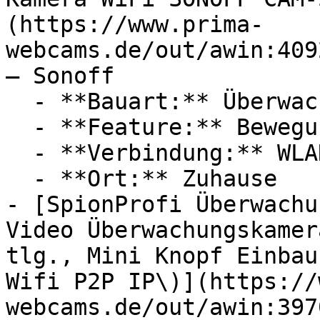
(https://www.prima-
webcams.de/out/awin:409
— Sonoff

  - **Bauart:** Überwachungskameras

  - **Feature:** Bewegungserkennung

  - **Verbindung:** WLAN

  - **Ort:** Zuhause

- [SpionProfi Überwachu
Video Überwachungskamer
tlg., Mini Knopf Einbau
Wifi P2P IP\)](https://
webcams.de/out/awin:397