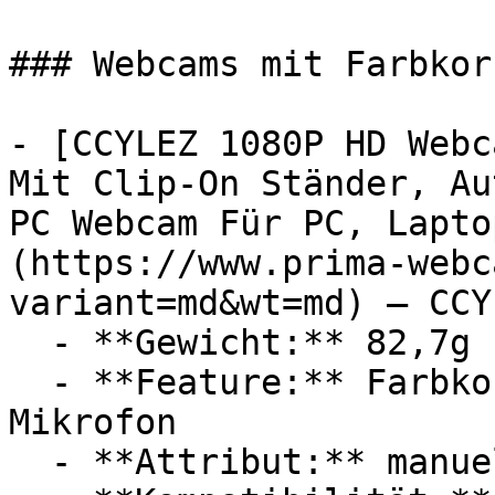
### Webcams mit Farbkor
- [CCYLEZ 1080P HD Webc
Mit Clip-On Ständer, Au
PC Webcam Für PC, Lapto
(https://www.prima-webc
variant=md&wt=md) — CCYL
  - **Gewicht:** 82,7g

  - **Feature:** Farbkorrektur, Weißabgleich, 
Mikrofon

  - **Attribut:** manuell
