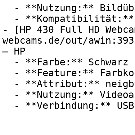
  - **Nutzung:** Bildübertragung

  - **Kompatibilität:** Skype, Microsoft Windows

- [HP 430 Full HD Webca
webcams.de/out/awin:393
— HP

  - **Farbe:** Schwarz

  - **Feature:** Farbkorrektur, Autofokus

  - **Attribut:** neigbar

  - **Nutzung:** Videoanrufe
