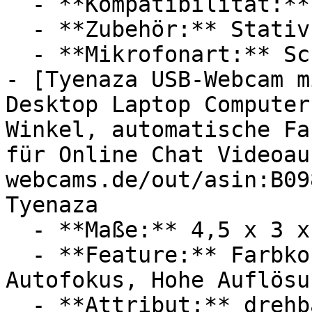
  - **Kompatibilität:** Skype

  - **Zubehör:** Stativ

  - **Mikrofonart:** Schallabsorptionsmikrofon

- [Tyenaza USB-Webcam m
Desktop Laptop Computer
Winkel, automatische Fa
für Online Chat Videoau
webcams.de/out/asin:B09
Tyenaza

  - **Maße:** 4,5 x 3 x 8 cm

  - **Feature:** Farbkorrektur, Mikrofon, 
Autofokus, Hohe Auflösun
  - **Attribut:** drehbar, horizontal
