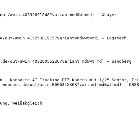
out/awin:40332691848?variant=md&wt=md) — XLayer

e/out/awin:41525381915?variant=md&wt=md) — Logitech

.de/out/awin:40326055226?variant=md&wt=md) — Sandberg

m – Kompakte AI-Tracking-PTZ-Kamera mit 1/2"-Sensor, Tri
-webcams.de/out/asin:B0G63LXK6R?variant=md&wt=md) — OBSB