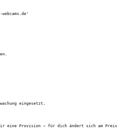
-webcams.de'

en.

wachung eingesetzt.

ir eine Provision — für dich ändert sich am Preis 