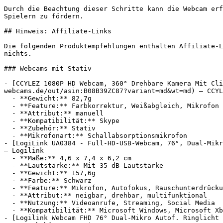
Durch die Beachtung dieser Schritte kann die Webcam erf
Spielern zu fördern.

## Hinweis: Affiliate-Links

Die folgenden Produktempfehlungen enthalten Affiliate-L
nichts.

### Webcams mit Stativ

- [CCYLEZ 1080P HD Webcam, 360° Drehbare Kamera Mit Cli
webcams.de/out/asin:B08B39ZC87?variant=md&wt=md) — CCYL
  - **Gewicht:** 82,7g

  - **Feature:** Farbkorrektur, Weißabgleich, Mikrofon

  - **Attribut:** manuell

  - **Kompatibilität:** Skype

  - **Zubehör:** Stativ

  - **Mikrofonart:** Schallabsorptionsmikrofon

- [LogiLink UA0384 - Full-HD-USB-Webcam, 76°, Dual-Mikr
— Logilink

  - **Maße:** 4,6 x 7,4 x 6,2 cm

  - **Lautstärke:** Mit 35 dB Lautstärke

  - **Gewicht:** 157,6g

  - **Farbe:** Schwarz

  - **Feature:** Mikrofon, Autofokus, Rauschunterdrückung, Weitwinkelobjektiv

  - **Attribut:** neigbar, drehbar, multifunktional

  - **Nutzung:** Videoanrufe, Streaming, Social Media

  - **Kompatibilität:** Microsoft Windows, Microsoft Xbox, Skype, Google Meet

- [Logilink Webcam FHD 76° Dual-Mikro Autof. Ringlicht 