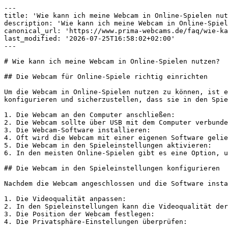
---

title: 'Wie kann ich meine Webcam in Online-Spielen nut
description: 'Wie kann ich meine Webcam in Online-Spiel
canonical_url: 'https://www.prima-webcams.de/faq/wie-ka
last_modified: '2026-07-25T16:58:02+02:00'

---

# Wie kann ich meine Webcam in Online-Spielen nutzen?

## Die Webcam für Online-Spiele richtig einrichten

Um die Webcam in Online-Spielen nutzen zu können, ist e
konfigurieren und sicherzustellen, dass sie in den Spie
1. Die Webcam an den Computer anschließen:

2. Die Webcam sollte über USB mit dem Computer verbunde
3. Die Webcam-Software installieren:

4. Oft wird die Webcam mit einer eigenen Software gelie
5. Die Webcam in den Spieleinstellungen aktivieren:

6. In den meisten Online-Spielen gibt es eine Option, u
## Die Webcam in den Spieleinstellungen konfigurieren

Nachdem die Webcam angeschlossen und die Software insta
1. Die Videoqualität anpassen:

2. In den Spieleinstellungen kann die Videoqualität der
3. Die Position der Webcam festlegen:

4. Die Privatsphäre-Einstellungen überprüfen:
