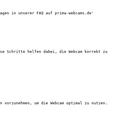
agen in unserer FAQ auf prima-webcams.de'

se Schritte helfen dabei, die Webcam korrekt zu 
n vorzunehmen, um die Webcam optimal zu nutzen.
