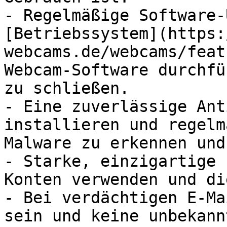
- Regelmäßige Software-
[Betriebssystem](https:
webcams.de/webcams/feat
Webcam-Software durchfü
zu schließen.

- Eine zuverlässige Ant
installieren und regelm
Malware zu erkennen und
- Starke, einzigartige 
Konten verwenden und di
- Bei verdächtigen E-Ma
sein und keine unbekann