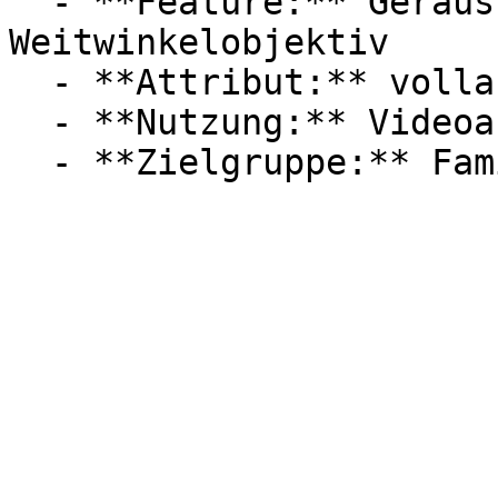
  - **Feature:** Geräuschunterdrückung, 
Weitwinkelobjektiv

  - **Attribut:** vollautomatisch

  - **Nutzung:** Videoanrufe
