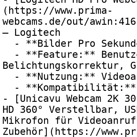
(https://www.prima-
webcams.de/out/awin:416
— Logitech

  - **Bilder Pro Sekunde:** Mit 30 FPS

  - **Feature:** Benutzeroberfläche, 
Belichtungskorrektur, G
  - **Nutzung:** Videoanrufe, Streaming, Filmen

  - **Kompatibilität:** YouTube

- [Unicavu Webcam 2K 30
HD 360° Verstellbar, US
Mikrofon für Videoanruf
Zubehör](https://www.pr