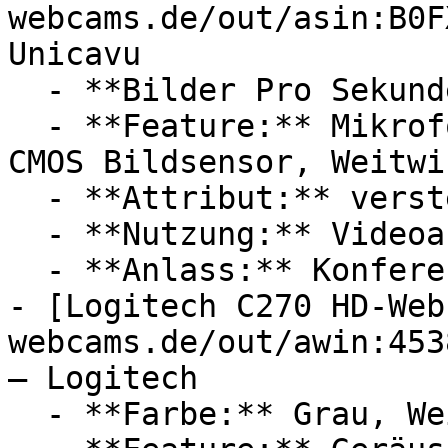
webcams.de/out/asin:B0F
Unicavu

  - **Bilder Pro Sekunde:** Mit 30 FPS

  - **Feature:** Mikrofon, Geräuschunterdrückung, 
CMOS Bildsensor, Weitwin
  - **Attribut:** verstellbar

  - **Nutzung:** Videoanrufe, Computerspiele

  - **Anlass:** Konferenz

- [Logitech C270 HD-Web
webcams.de/out/awin:453
— Logitech

  - **Farbe:** Grau, Weiß, Silber, Schwarz
