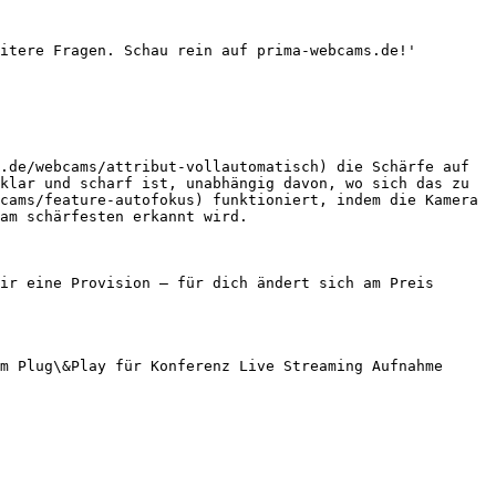
itere Fragen. Schau rein auf prima-webcams.de!'

.de/webcams/attribut-vollautomatisch) die Schärfe auf 
klar und scharf ist, unabhängig davon, wo sich das zu 
cams/feature-autofokus) funktioniert, indem die Kamera 
am schärfesten erkannt wird.

ir eine Provision — für dich ändert sich am Preis 
m Plug\&Play für Konferenz Live Streaming Aufnahme 