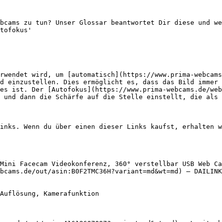
bcams zu tun? Unser Glossar beantwortet Dir diese und we
tofokus'

rwendet wird, um [automatisch](https://www.prima-webcams
d einzustellen. Dies ermöglicht es, dass das Bild immer 
es ist. Der [Autofokus](https://www.prima-webcams.de/web
 und dann die Schärfe auf die Stelle einstellt, die als 
inks. Wenn du über einen dieser Links kaufst, erhalten w
Mini Facecam Videokonferenz, 360° verstellbar USB Web Ca
bcams.de/out/asin:B0F2TMC36H?variant=md&wt=md) — DAILINK
