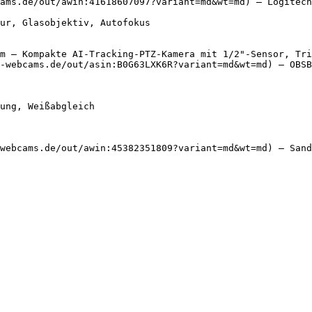
ams.de/out/awin:41618607097?variant=md&wt=md) — Logitech

m – Kompakte AI-Tracking-PTZ-Kamera mit 1/2"-Sensor, Tri
-webcams.de/out/asin:B0G63LXK6R?variant=md&wt=md) — OBSB
webcams.de/out/awin:45382351809?variant=md&wt=md) — Sand