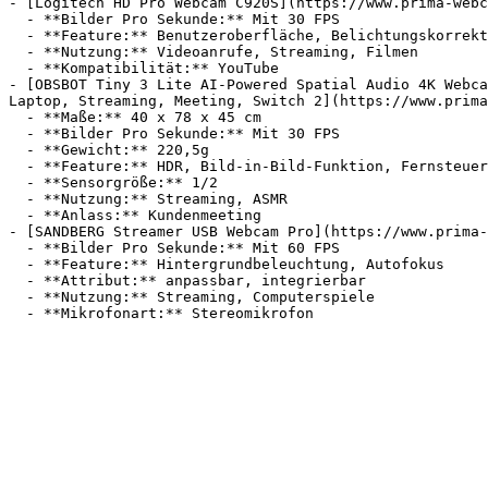
- [Logitech HD Pro Webcam C920S](https://www.prima-webc
  - **Bilder Pro Sekunde:** Mit 30 FPS

  - **Feature:** Benutzeroberfläche, Belichtungskorrektur, Glasobjektiv, Autofokus

  - **Nutzung:** Videoanrufe, Streaming, Filmen

  - **Kompatibilität:** YouTube

- [OBSBOT Tiny 3 Lite AI-Powered Spatial Audio 4K Webca
Laptop, Streaming, Meeting, Switch 2](https://www.prima
  - **Maße:** 40 x 78 x 45 cm

  - **Bilder Pro Sekunde:** Mit 30 FPS

  - **Gewicht:** 220,5g

  - **Feature:** HDR, Bild-in-Bild-Funktion, Fernsteuerung, Weißabgleich

  - **Sensorgröße:** 1/2

  - **Nutzung:** Streaming, ASMR

  - **Anlass:** Kundenmeeting

- [SANDBERG Streamer USB Webcam Pro](https://www.prima-
  - **Bilder Pro Sekunde:** Mit 60 FPS

  - **Feature:** Hintergrundbeleuchtung, Autofokus

  - **Attribut:** anpassbar, integrierbar

  - **Nutzung:** Streaming, Computerspiele
