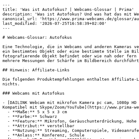
---

title: 'Was ist Autofokus? | Webcams-Glossar | Prima'

description: 'Was ist Autofokus? Und was hat das mit We
canonical_url: 'https://www.prima-webcams.de/glossar/au
last_modified: '2026-07-25T16:58:39+02:00'

---

# Webcams-Glossar: Autofokus

Eine Technologie, die in Webcams und anderen Kameras ve
ein bestimmtes Objekt oder eine bestimmte Stelle im Bil
fotografierende Objekt befindet oder wie nah oder fern 
mehrere Messungen der Schärfe im Bildbereich durchführt
## Hinweis: Affiliate-Links

Die folgenden Produktempfehlungen enthalten Affiliate-L
nichts.

### Webcams mit Autofokus

- [DAILINK Webcam mit mikrofon Kamera pc cam, 1080p HD 
Kompatibel mit Skype/Zoom/YouTube](https://www.prima-we
  - **Maße:** 5 x 5 x 3 cm

  - **Farbe:** Schwarz

  - **Feature:** Mikrofon, Geräuschunterdrückung, Hohe Auflösung, Kamerafunktion

  - **Attribut:** verstellbar

  - **Nutzung:** Streaming, Computerspiele, Videoanrufe

  - **Anlass:** Konferenz, Schule
