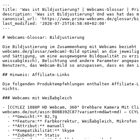
---

title: 'Was ist Bildjustierung? | Webcams-Glossar | Pri
description: 'Was ist Bildjustierung? Und was hat das m
canonical_url: 'https://www.prima-webcams.de/glossar/bi
last_modified: '2026-07-25T16:58:40+02:00'

---

# Webcams-Glossar: Bildjustierung

Die Bildjustierung im Zusammenhang mit Webcams bezieht 
webcams.de/glossar/webcam)-Bild optimal an die jeweilig
und Sättigung, um eine ausgewogene Bildqualität zu erzi
weissabgleich), Belichtung und andere Parameter angepas
Benutzern, das Webcam-Bild so anzupassen, dass es den i
## Hinweis: Affiliate-Links

Die folgenden Produktempfehlungen enthalten Affiliate-L
nichts.

### Webcams mit Weißabgleich

- [CCYLEZ 1080P HD Webcam, 360° Drehbare Kamera Mit Cli
webcams.de/out/asin:B08B39ZC87?variant=md&wt=md) — CCYL
  - **Gewicht:** 82,7g

  - **Feature:** Farbkorrektur, Weißabgleich, Mikrofon

  - **Attribut:** manuell

  - **Kompatibilität:** Skype

  - **Zubehör:** Stativ
