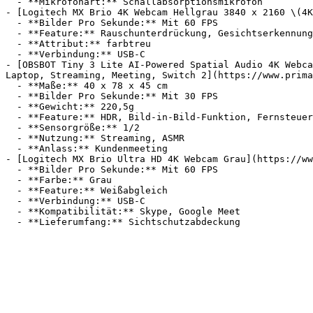
  - **Mikrofonart:** Schallabsorptionsmikrofon

- [Logitech MX Brio 4K Webcam Hellgrau 3840 x 2160 \(4K
  - **Bilder Pro Sekunde:** Mit 60 FPS

  - **Feature:** Rauschunterdrückung, Gesichtserkennung, Weißabgleich

  - **Attribut:** farbtreu

  - **Verbindung:** USB-C

- [OBSBOT Tiny 3 Lite AI-Powered Spatial Audio 4K Webca
Laptop, Streaming, Meeting, Switch 2](https://www.prima
  - **Maße:** 40 x 78 x 45 cm

  - **Bilder Pro Sekunde:** Mit 30 FPS

  - **Gewicht:** 220,5g

  - **Feature:** HDR, Bild-in-Bild-Funktion, Fernsteuerung, Weißabgleich

  - **Sensorgröße:** 1/2

  - **Nutzung:** Streaming, ASMR

  - **Anlass:** Kundenmeeting

- [Logitech MX Brio Ultra HD 4K Webcam Grau](https://ww
  - **Bilder Pro Sekunde:** Mit 60 FPS

  - **Farbe:** Grau

  - **Feature:** Weißabgleich

  - **Verbindung:** USB-C

  - **Kompatibilität:** Skype, Google Meet
