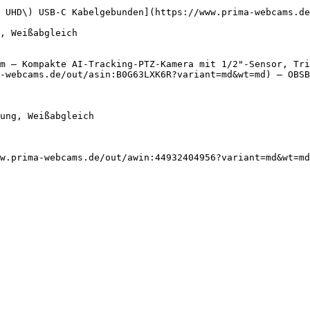
 UHD\) USB-C Kabelgebunden](https://www.prima-webcams.de
m – Kompakte AI-Tracking-PTZ-Kamera mit 1/2"-Sensor, Tri
-webcams.de/out/asin:B0G63LXK6R?variant=md&wt=md) — OBSB
w.prima-webcams.de/out/awin:44932404956?variant=md&wt=md