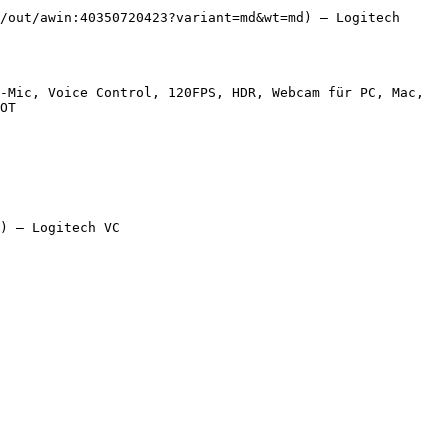
/out/awin:40350720423?variant=md&wt=md) — Logitech

-Mic, Voice Control, 120FPS, HDR, Webcam für PC, Mac, 
OT

) — Logitech VC
