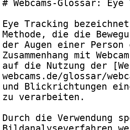
# Webcams-Glossar: Eye 
Eye Tracking bezeichnet
Methode, die die Bewegu
der Augen einer Person 
Zusammenhang mit Webcam
auf die Nutzung der [We
webcams.de/glossar/webc
und Blickrichtungen ein
zu verarbeiten.

Durch die Verwendung sp
Bildanalyseverfahren we