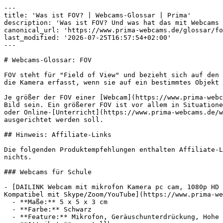
---

title: 'Was ist FOV? | Webcams-Glossar | Prima'

description: 'Was ist FOV? Und was hat das mit Webcams 
canonical_url: 'https://www.prima-webcams.de/glossar/fo
last_modified: '2026-07-25T16:57:54+02:00'

---

# Webcams-Glossar: FOV

FOV steht für "Field of View" und bezieht sich auf den 
die Kamera erfasst, wenn sie auf ein bestimmtes Objekt 
Je größer der FOV einer [Webcam](https://www.prima-webc
Bild sein. Ein größerer FOV ist vor allem in Situatione
oder Online-[Unterricht](https://www.prima-webcams.de/w
ausgerichtet werden soll.

## Hinweis: Affiliate-Links

Die folgenden Produktempfehlungen enthalten Affiliate-L
nichts.

### Webcams für Schule

- [DAILINK Webcam mit mikrofon Kamera pc cam, 1080p HD 
Kompatibel mit Skype/Zoom/YouTube](https://www.prima-we
  - **Maße:** 5 x 5 x 3 cm

  - **Farbe:** Schwarz

  - **Feature:** Mikrofon, Geräuschunterdrückung, Hohe Auflösung, Kamerafunktion
