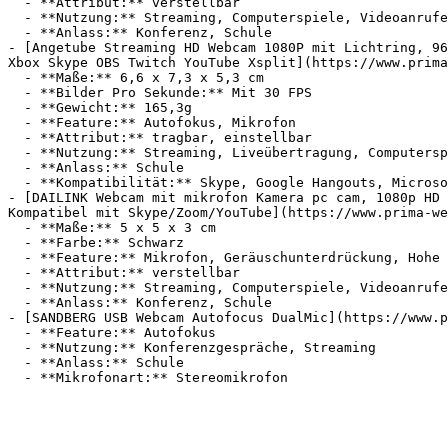
  - **Attribut:** verstellbar

  - **Nutzung:** Streaming, Computerspiele, Videoanrufe

  - **Anlass:** Konferenz, Schule

- [Angetube Streaming HD Webcam 1080P mit Lichtring, 96
Xbox Skype OBS Twitch YouTube Xsplit](https://www.prima
  - **Maße:** 6,6 x 7,3 x 5,3 cm

  - **Bilder Pro Sekunde:** Mit 30 FPS

  - **Gewicht:** 165,3g

  - **Feature:** Autofokus, Mikrofon

  - **Attribut:** tragbar, einstellbar

  - **Nutzung:** Streaming, Liveübertragung, Computerspiele, Social Media

  - **Anlass:** Schule

  - **Kompatibilität:** Skype, Google Hangouts, Microsoft Windows, YouTube

- [DAILINK Webcam mit mikrofon Kamera pc cam, 1080p HD 
Kompatibel mit Skype/Zoom/YouTube](https://www.prima-we
  - **Maße:** 5 x 5 x 3 cm

  - **Farbe:** Schwarz

  - **Feature:** Mikrofon, Geräuschunterdrückung, Hohe Auflösung, Kamerafunktion

  - **Attribut:** verstellbar

  - **Nutzung:** Streaming, Computerspiele, Videoanrufe

  - **Anlass:** Konferenz, Schule

- [SANDBERG USB Webcam Autofocus DualMic](https://www.p
  - **Feature:** Autofokus

  - **Nutzung:** Konferenzgespräche, Streaming

  - **Anlass:** Schule
