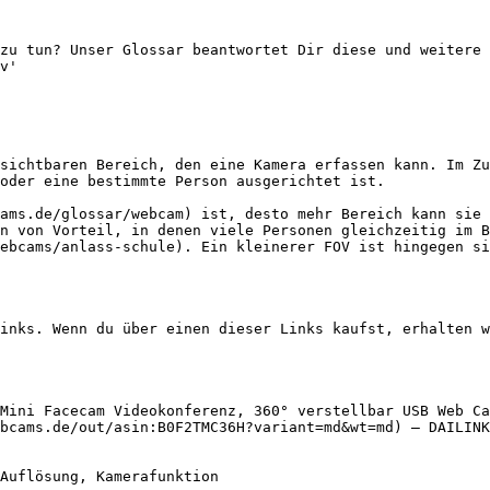
zu tun? Unser Glossar beantwortet Dir diese und weitere 
v'

sichtbaren Bereich, den eine Kamera erfassen kann. Im Zu
oder eine bestimmte Person ausgerichtet ist.

ams.de/glossar/webcam) ist, desto mehr Bereich kann sie 
n von Vorteil, in denen viele Personen gleichzeitig im B
ebcams/anlass-schule). Ein kleinerer FOV ist hingegen si
inks. Wenn du über einen dieser Links kaufst, erhalten w
Mini Facecam Videokonferenz, 360° verstellbar USB Web Ca
bcams.de/out/asin:B0F2TMC36H?variant=md&wt=md) — DAILINK
