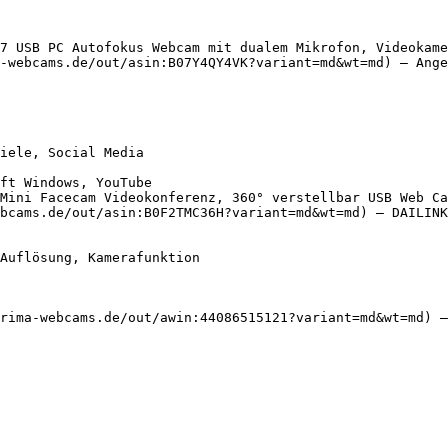
7 USB PC Autofokus Webcam mit dualem Mikrofon, Videokame
-webcams.de/out/asin:B07Y4QY4VK?variant=md&wt=md) — Ange
Mini Facecam Videokonferenz, 360° verstellbar USB Web Ca
bcams.de/out/asin:B0F2TMC36H?variant=md&wt=md) — DAILINK

rima-webcams.de/out/awin:44086515121?variant=md&wt=md) —