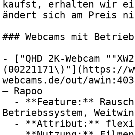
kaufst, erhalten wir ei
ändert sich am Preis ni
### Webcams mit Betrieb
- ["QHD 2K-Webcam ""XW2
(00221171\)"](https://w
webcams.de/out/awin:403
— Rapoo

  - **Feature:** Rauschunterdrückung, 
Betriebssystem, Weitwin
  - **Attribut:** flexibel, drehbar

  - **Nutzung:** Filmen
