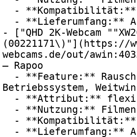
  - **Kompatibilität:** Microsoft Windows

  - **Lieferumfang:** Abdeckung

- ["QHD 2K-Webcam ""XW2
(00221171\)"](https://w
webcams.de/out/awin:403
— Rapoo

  - **Feature:** Rauschunterdrückung, 
Betriebssystem, Weitwin
  - **Attribut:** flexibel, drehbar

  - **Nutzung:** Filmen

  - **Kompatibilität:** Microsoft Windows

  - **Lieferumfang:** Abdeckung
