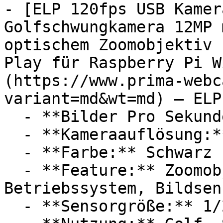
- [ELP 120fps USB Kamera
Golfschwungkamera 12MP 
optischem Zoomobjektiv 
Play für Raspberry Pi W
(https://www.prima-webc
variant=md&wt=md) — ELP

  - **Bilder Pro Sekunde:** Mit 5 FPS

  - **Kameraauflösung:** Mit 12 Megapixel

  - **Farbe:** Schwarz

  - **Feature:** Zoomobjektiv, Hohe Auflösung, 
Betriebssystem, Bildsens
  - **Sensorgröße:** 1/2,3
