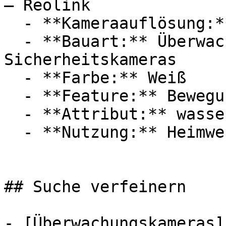
— Reolink

  - **Kameraauflösung:** Mit 5 Megapixel

  - **Bauart:** Überwachungskameras, 
Sicherheitskameras

  - **Farbe:** Weiß

  - **Feature:** Bewegungserkennung, Mikrofon

  - **Attribut:** wasserdicht

  - **Nutzung:** Heimwerken

## Suche verfeinern

- [Überwachungskameras]