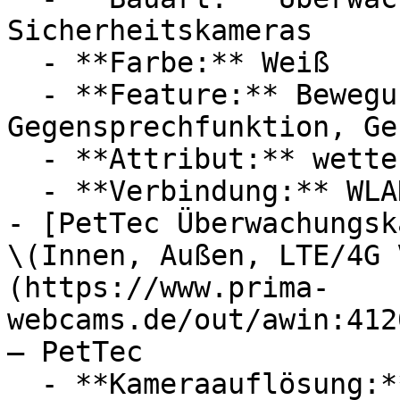
Sicherheitskameras

  - **Farbe:** Weiß

  - **Feature:** Bewegungserkennung, 
Gegensprechfunktion, Ge
  - **Attribut:** wetterfest, flexibel

  - **Verbindung:** WLAN

- [PetTec Überwachungsk
\(Innen, Außen, LTE/4G 
(https://www.prima-
webcams.de/out/awin:412
— PetTec

  - **Kameraauflösung:** Mit 3 Megapixel
