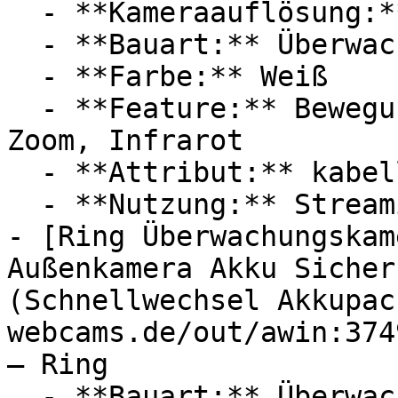
  - **Kameraauflösung:** Mit 5 Megapixel

  - **Bauart:** Überwachungskameras

  - **Farbe:** Weiß

  - **Feature:** Bewegungserkennung, Optischer 
Zoom, Infrarot

  - **Attribut:** kabellos

  - **Nutzung:** Streaming

- [Ring Überwachungskam
Außenkamera Akku Sicher
(Schnellwechsel Akkupac
webcams.de/out/awin:374
— Ring

  - **Bauart:** Überwachungskameras, 