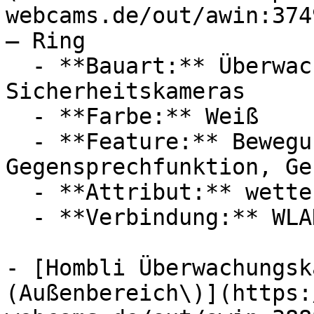
webcams.de/out/awin:374
— Ring

  - **Bauart:** Überwachungskameras, 
Sicherheitskameras

  - **Farbe:** Weiß

  - **Feature:** Bewegungserkennung, 
Gegensprechfunktion, Ge
  - **Attribut:** wetterfest, flexibel

  - **Verbindung:** WLAN

- [Hombli Überwachungsk
(Außenbereich\)](https: