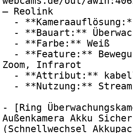
webcams.de/out/awin:406
— Reolink

  - **Kameraauflösung:** Mit 5 Megapixel

  - **Bauart:** Überwachungskameras

  - **Farbe:** Weiß

  - **Feature:** Bewegungserkennung, Optischer 
Zoom, Infrarot

  - **Attribut:** kabellos

  - **Nutzung:** Streaming

- [Ring Überwachungskam
Außenkamera Akku Sicher
(Schnellwechsel Akkupac