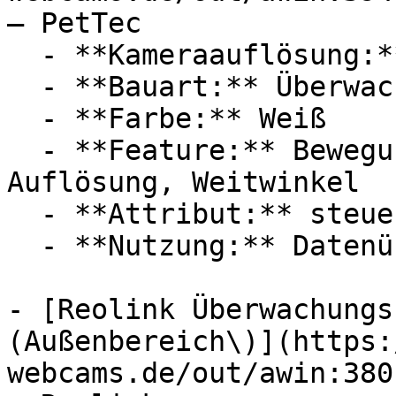
— PetTec

  - **Kameraauflösung:** Mit 3 Megapixel

  - **Bauart:** Überwachungskameras

  - **Farbe:** Weiß

  - **Feature:** Bewegungserkennung, Hohe 
Auflösung, Weitwinkel

  - **Attribut:** steuerbar

  - **Nutzung:** Datenübertragung

- [Reolink Überwachungs
(Außenbereich\)](https:
webcams.de/out/awin:380