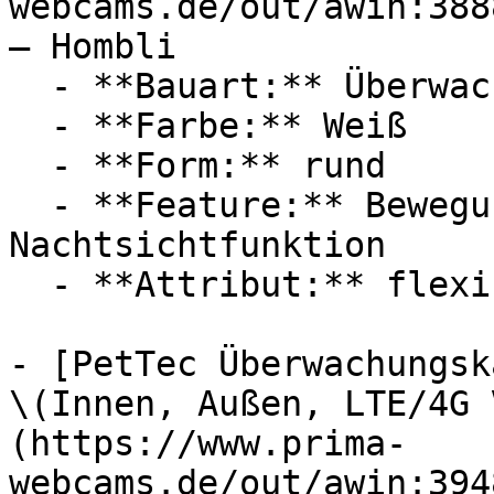
webcams.de/out/awin:388
— Hombli

  - **Bauart:** Überwachungskameras

  - **Farbe:** Weiß

  - **Form:** rund

  - **Feature:** Bewegungserkennung, 
Nachtsichtfunktion

  - **Attribut:** flexibel

- [PetTec Überwachungsk
\(Innen, Außen, LTE/4G 
(https://www.prima-
webcams.de/out/awin:394