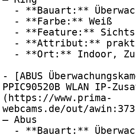
  - **Bauart:** Überwachungskameras

  - **Farbe:** Weiß

  - **Feature:** Sichtschutz, Steckdose

  - **Attribut:** praktisch

  - **Ort:** Indoor, Zuhause

- [ABUS Überwachungskam
PPIC90520B WLAN IP-Zusa
(https://www.prima-
webcams.de/out/awin:373
— Abus

  - **Bauart:** Überwachungskameras
