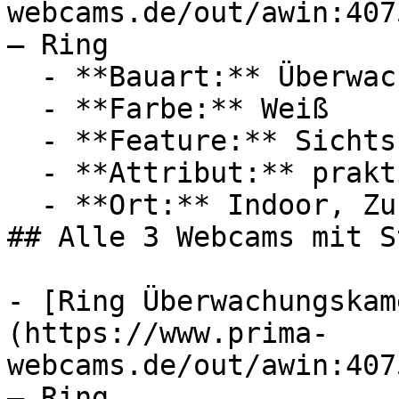
webcams.de/out/awin:407
— Ring

  - **Bauart:** Überwachungskameras

  - **Farbe:** Weiß

  - **Feature:** Sichtschutz, Steckdose

  - **Attribut:** praktisch

  - **Ort:** Indoor, Zuhause

## Alle 3 Webcams mit S
- [Ring Überwachungskam
(https://www.prima-
webcams.de/out/awin:407
— Ring
