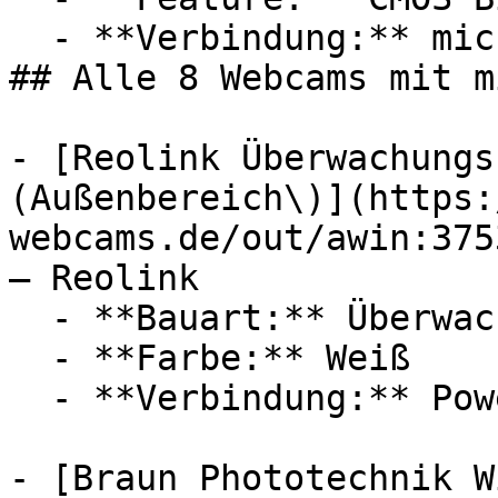
  - **Verbindung:** microSD, USB-C

## Alle 8 Webcams mit m
- [Reolink Überwachungs
(Außenbereich\)](https:
webcams.de/out/awin:375
— Reolink

  - **Bauart:** Überwachungskameras

  - **Farbe:** Weiß

  - **Verbindung:** Power over Ethernet, microSD

- [Braun Phototechnik W