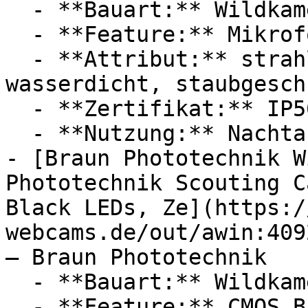
  - **Bauart:** Wildkameras

  - **Feature:** Mikrofon

  - **Attribut:** strahlwassergeschützt, 
wasserdicht, staubgesch
  - **Zertifikat:** IP56 Schutzklasse

  - **Nutzung:** Nachtaufnahme

- [Braun Phototechnik W
Phototechnik Scouting C
Black LEDs, Ze](https:/
webcams.de/out/awin:409
— Braun Phototechnik

  - **Bauart:** Wildkameras

  - **Feature:** CMOS Bildsensor, Mikrofon
