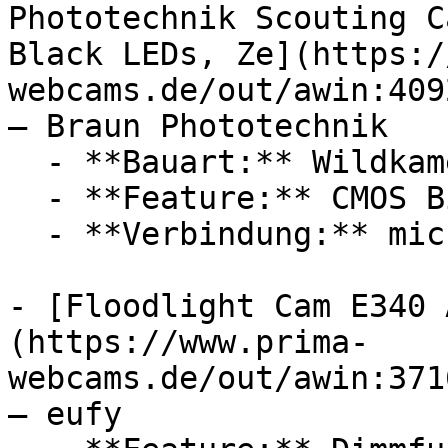
Phototechnik Scouting C
Black LEDs, Ze](https:/
webcams.de/out/awin:409
— Braun Phototechnik

  - **Bauart:** Wildkameras

  - **Feature:** CMOS Bildsensor, Mikrofon

  - **Verbindung:** microSD, USB-C

- [Floodlight Cam E340 
(https://www.prima-
webcams.de/out/awin:371
— eufy
