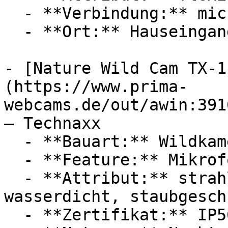
  - **Verbindung:** microSD

  - **Ort:** Hauseingang, Balkon, Zuhause

- [Nature Wild Cam TX-1
(https://www.prima-
webcams.de/out/awin:391
— Technaxx

  - **Bauart:** Wildkameras

  - **Feature:** Mikrofon

  - **Attribut:** strahlwassergeschützt, 
wasserdicht, staubgesch
  - **Zertifikat:** IP56 Schutzklasse
