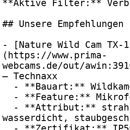
**Aktive Filter:** Verb
## Unsere Empfehlungen

- [Nature Wild Cam TX-1
(https://www.prima-
webcams.de/out/awin:391
— Technaxx

  - **Bauart:** Wildkameras

  - **Feature:** Mikrofon

  - **Attribut:** strahlwassergeschützt, 
wasserdicht, staubgesch
  - **Zertifikat:** IP56 Schutzklasse
