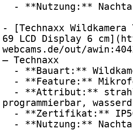
  - **Nutzung:** Nachtaufnahme

- [Technaxx Wildkamera 
69 LCD Display 6 cm](ht
webcams.de/out/awin:404
— Technaxx

  - **Bauart:** Wildkameras, Überwachungskameras

  - **Feature:** Mikrofon

  - **Attribut:** strahlwassergeschützt, 
programmierbar, wasserd
  - **Zertifikat:** IP56 Schutzklasse

  - **Nutzung:** Nachtaufnahme
