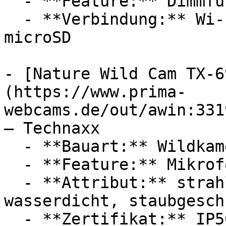
  - **Feature:** Dimmfunktion

  - **Verbindung:** Wi-Fi 6 / 802.11ax, WLAN, 
microSD

- [Nature Wild Cam TX-6
(https://www.prima-
webcams.de/out/awin:331
— Technaxx

  - **Bauart:** Wildkameras

  - **Feature:** Mikrofon

  - **Attribut:** strahlwassergeschützt, 
wasserdicht, staubgesch
  - **Zertifikat:** IP56 Schutzklasse
