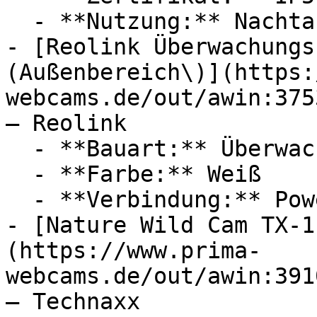
  - **Nutzung:** Nachtaufnahme

- [Reolink Überwachungs
(Außenbereich\)](https:
webcams.de/out/awin:375
— Reolink

  - **Bauart:** Überwachungskameras

  - **Farbe:** Weiß

  - **Verbindung:** Power over Ethernet, microSD

- [Nature Wild Cam TX-1
(https://www.prima-
webcams.de/out/awin:391
— Technaxx
