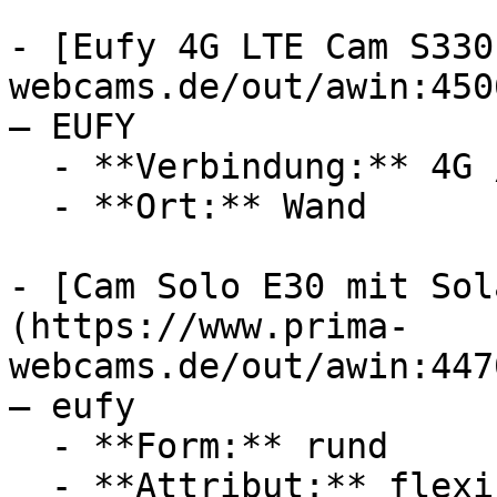
- [Eufy 4G LTE Cam S330
webcams.de/out/awin:450
— EUFY

  - **Verbindung:** 4G / LTE, microSD

  - **Ort:** Wand

- [Cam Solo E30 mit Sol
(https://www.prima-
webcams.de/out/awin:447
— eufy

  - **Form:** rund

  - **Attribut:** flexibel, robust
