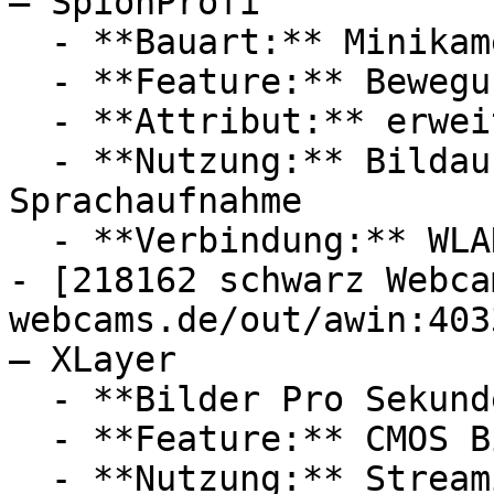
— SpionProfi

  - **Bauart:** Minikameras, Überwachungskameras

  - **Feature:** Bewegungserkennung, Mikrofon

  - **Attribut:** erweiterbar

  - **Nutzung:** Bildaufnahme, Filmen, 
Sprachaufnahme

  - **Verbindung:** WLAN

- [218162 schwarz Webca
webcams.de/out/awin:403
— XLayer

  - **Bilder Pro Sekunde:** Mit 30 FPS

  - **Feature:** CMOS Bildsensor

  - **Nutzung:** Streaming, Bildaufnahme, 