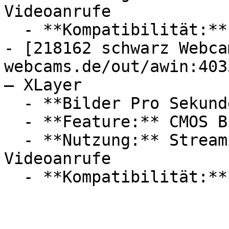
Videoanrufe

  - **Kompatibilität:** Microsoft Windows

- [218162 schwarz Webca
webcams.de/out/awin:403
— XLayer

  - **Bilder Pro Sekunde:** Mit 30 FPS

  - **Feature:** CMOS Bildsensor

  - **Nutzung:** Streaming, Bildaufnahme, 
Videoanrufe
