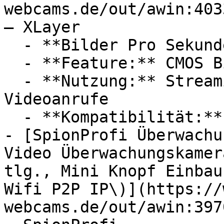
webcams.de/out/awin:403
— XLayer

  - **Bilder Pro Sekunde:** Mit 30 FPS

  - **Feature:** CMOS Bildsensor

  - **Nutzung:** Streaming, Bildaufnahme, 
Videoanrufe

  - **Kompatibilität:** Microsoft Windows

- [SpionProfi Überwachu
Video Überwachungskamer
tlg., Mini Knopf Einbau
Wifi P2P IP\)](https://
webcams.de/out/awin:397