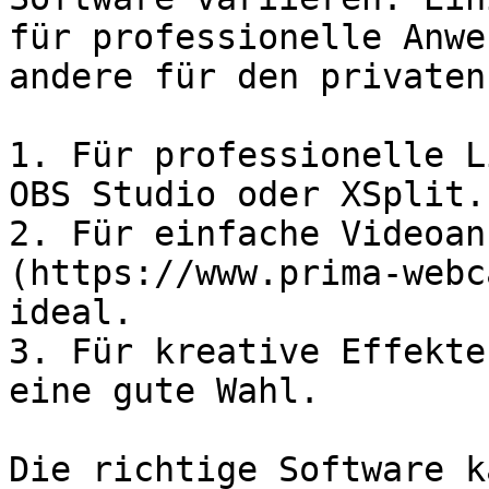
für professionelle Anwe
andere für den privaten
1. Für professionelle L
OBS Studio oder XSplit.

2. Für einfache Videoan
(https://www.prima-webc
ideal.

3. Für kreative Effekte
eine gute Wahl.

Die richtige Software k