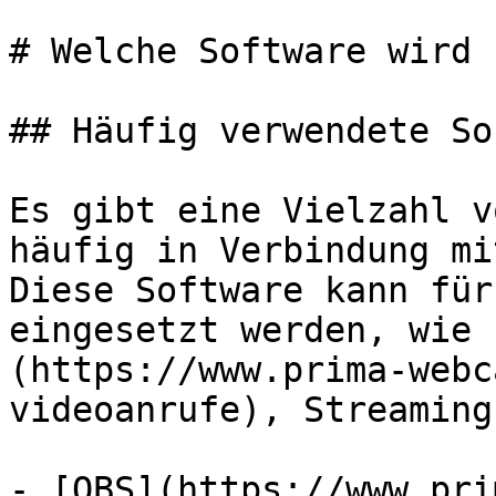
# Welche Software wird 
## Häufig verwendete So
Es gibt eine Vielzahl v
häufig in Verbindung mi
Diese Software kann für
eingesetzt werden, wie 
(https://www.prima-webc
videoanrufe), Streaming
- [OBS](https://www.pri