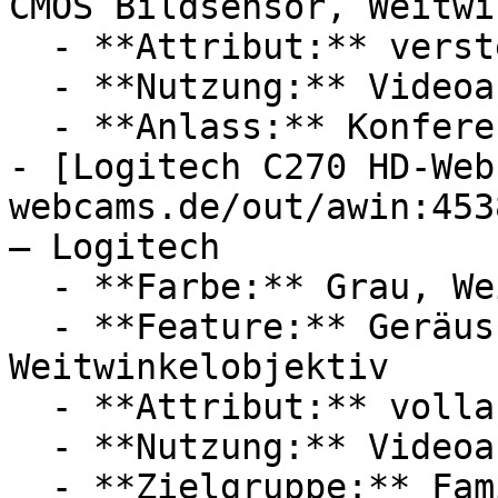
CMOS Bildsensor, Weitwin
  - **Attribut:** verstellbar

  - **Nutzung:** Videoanrufe, Computerspiele

  - **Anlass:** Konferenz

- [Logitech C270 HD-Web
webcams.de/out/awin:453
— Logitech

  - **Farbe:** Grau, Weiß, Silber, Schwarz

  - **Feature:** Geräuschunterdrückung, 
Weitwinkelobjektiv

  - **Attribut:** vollautomatisch

  - **Nutzung:** Videoanrufe
