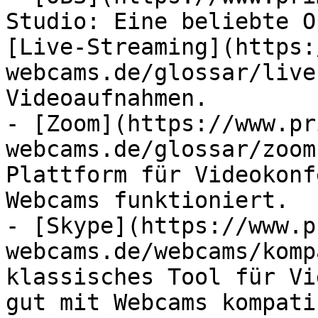
Studio: Eine beliebte O
[Live-Streaming](https:
webcams.de/glossar/live
Videoaufnahmen.

- [Zoom](https://www.pr
webcams.de/glossar/zoom
Plattform für Videokonf
Webcams funktioniert.

- [Skype](https://www.p
webcams.de/webcams/komp
klassisches Tool für Vi
gut mit Webcams kompati